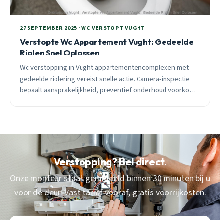
27 SEPTEMBER 2025 · WC VERSTOPT VUGHT
Verstopte Wc Appartement Vught: Gedeelde
Riolen Snel Oplossen
Wc verstopping in Vught appartementencomplexen met
gedeelde riolering vereist snelle actie. Camera-inspectie
bepaalt aansprakelijkheid, preventief onderhoud voorkomt
72% noodoproepen. 24/7 spoedhulp binnen 30 minuten.
Verstopping? Bel direct.
Onze monteur staat gemiddeld binnen 30 minuten bij u
voor de deur. Vast tarief vooraf, gratis voorrijkosten.