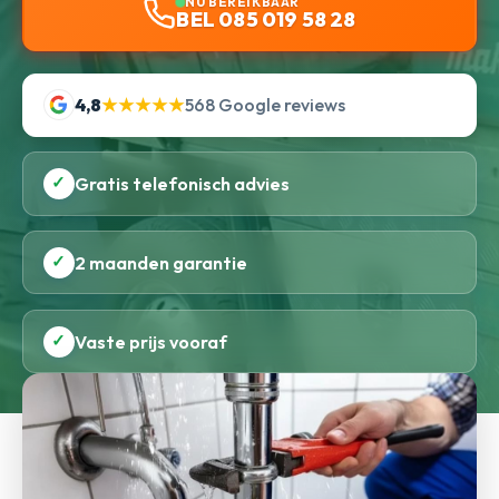
NU BEREIKBAAR
BEL 085 019 58 28
4,8
★★★★★
568 Google reviews
✓
Gratis telefonisch advies
✓
2 maanden garantie
✓
Vaste prijs vooraf