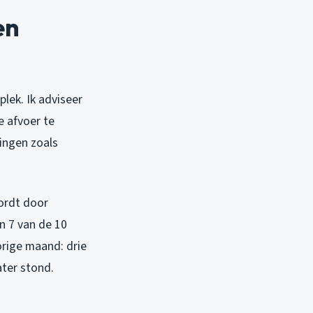
en
plek. Ik adviseer
e afvoer te
pingen zoals
wordt door
n 7 van de 10
rige maand: drie
ter stond.