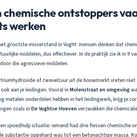
chemische ontstoppers va
ts werken
j het grootste misverstand in Vught: mensen denken dat che
tuurlijke middelen, dus effectiever. In de praktijk zie ik in 9 v
 door die agressieve middelen.
atriumhydroxide of zwavelzuur uit de bouwmarkt vreten niet a
ook aan je leidingen. Vooral in
Molenstraat en omgeving
wa
metalen onderdelen hebben in het leidingwerk, krijg je corr
ngen zoals in
De Vughtse Hoeven
verzwakken die chemicalië
en spoedhulp situatie: iemand had drie flessen chemische o
de substantie opgehard was tot een betonachtige massa. K