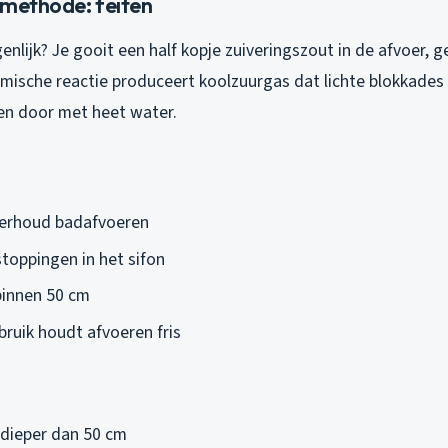
 methode: feiten
enlijk? Je gooit een half kopje zuiveringszout in de afvoer, 
emische reactie produceert koolzuurgas dat lichte blokkades
en door met heet water.
derhoud badafvoeren
stoppingen in het sifon
binnen 50 cm
bruik houdt afvoeren fris
dieper dan 50 cm