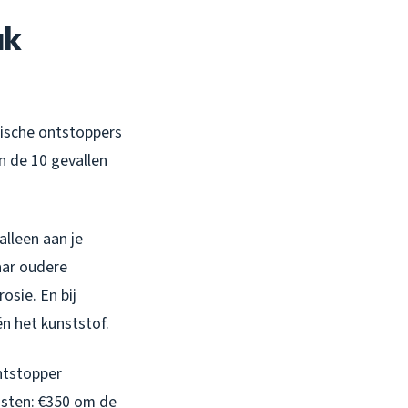
ak
mische ontstoppers
an de 10 gevallen
lleen aan je
ar oudere
osie. En bij
n het kunststof.
ntstopper
osten: €350 om de